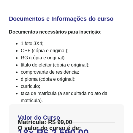
Documentos e Informações do curso
Documentos necessários para inscrição:
1 foto 3X4;
CPF (cópia e original);
RG (cópia e original);
título de eleitor (cópia e original);
comprovante de residência;
diploma (cópia e original);
currículo;
taxa de matrícula (a ser quitada no ato da
matrícula).
Valor do Curso
Matrícula: R$ 99,00
O valor do curso é de:
18x R$ 2.590,00