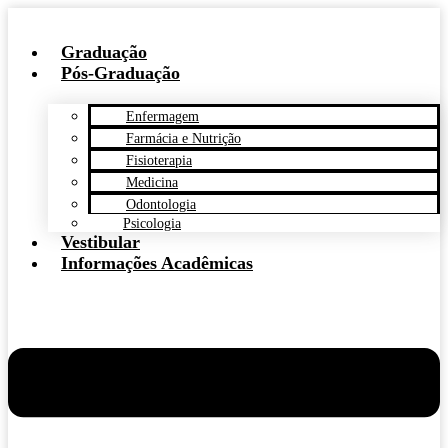
Graduação
Pós-Graduação
Enfermagem
Farmácia e Nutrição
Fisioterapia
Medicina
Odontologia
Psicologia
Vestibular
Informações Acadêmicas