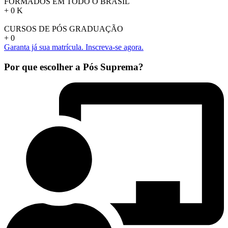
FORMADOS EM TODO O BRASIL
+
0
K
CURSOS DE PÓS GRADUAÇÃO
+
0
Garanta já sua matrícula. Inscreva-se agora.
Por que escolher a Pós Suprema?